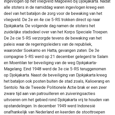
ingevlogen op het vliegveld Magoewo bij Djokjakarta. Nadat
alle stoters in de namiddag waren ingevlogen kreeg een
deel van het bataljon de zorg voor de bewaking van het
vliegveld. De 2e en 4e cie 5-RS trokken direct op naar
Djokjakarta. De volgende dag namen de stoters het
zuidelijke stadsdeel over van het Korps Speciale Troepen.
De 2e cie 5-RS verzorgde tevens de bewaking van het
paleis waar de regeringsleiders van de republiek,
waaronder Soekarno en Hatta, gevangen zaten. De 3e
compagnie 5-RS werd op 21 december gelegerd te Salam
en Moentilan ter beveiliging van de weg Djokjakarta-
Magelang. Eind 1948 werd de 3e cie 5-RS teruggenomen
op Djokjakarta. Naast de beveiliging van Djokjakarta kreeg
het bataljon ook posten buiten de stad zoals, Kalioerang en
Sentolo. Na de Tweede Politionele Actie brak er een zeer
zware tijd aan van patrouilleren en zuiveringsacties
uitvoeren om het gebied rond Djokjakarta vrij te houden van
opstandelingen. In december 1949 werd Indonesië
onafhankelijk van Nederland en keerden de stoottroepen